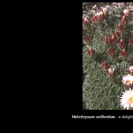
Helichrysum milfordiae
- a deligh