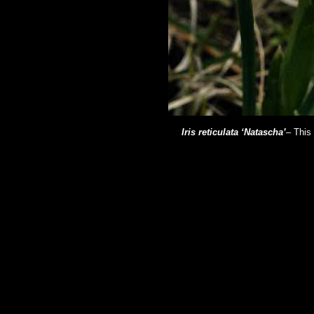
Iris reticulata ‘Natascha’
– This